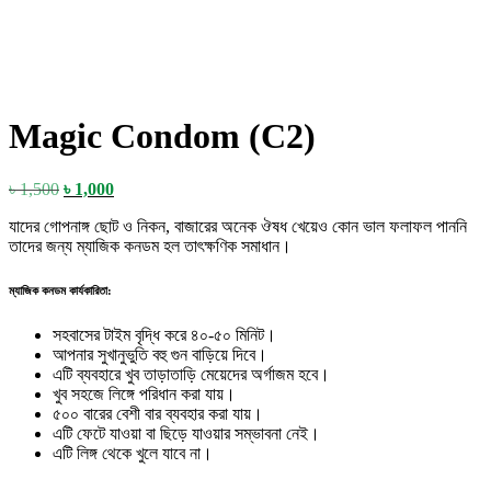
Magic Condom (C2)
Original
Current
৳
1,500
৳
1,000
price
price
যাদের গোপনাঙ্গ ছোট ও নিকন, বাজারের অনেক ঔষধ খেয়েও কোন ভাল ফলাফল পাননি
was:
is:
তাদের জন্য ম্যাজিক কনডম হল তাৎক্ষণিক সমাধান।
৳ 1,500.
৳ 1,000.
ম্যাজিক কনডম কার্যকারিতা:
সহবাসের টাইম বৃদ্ধি করে ৪০-৫০ মিনিট।
আপনার সুখানুভুতি বহু গুন বাড়িয়ে দিবে।
এটি ব্যবহারে খুব তাড়াতাড়ি মেয়েদের অর্গাজম হবে।
খুব সহজে লিঙ্গে পরিধান করা যায়।
৫০০ বারের বেশী বার ব্যবহার করা যায়।
এটি ফেটে যাওয়া বা ছিড়ে যাওয়ার সম্ভাবনা নেই।
এটি লিঙ্গ থেকে খুলে যাবে না।