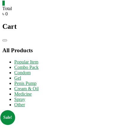
0
Total
৳ 0
Cart
Catalog
Menu
All Products
Popular Item
Combo Pack
Condom
Gel
Penis Pump
Cream & Oil
Medicine
Spray
Other
Sale!