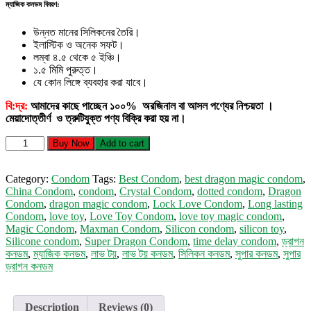
ম্যাজিক কনডম বিবরণ:
উন্নত মানের সিলিকনের তৈরি।
ইলাস্টিক ও অনেক সফট।
লম্বা ৪.৫ থেকে ৫ ইঞ্চি।
১.৫ মিমি পুরুত্ত।
যে কোন লিঙ্গে ব্যবহার করা যাবে।
বি:দ্র:
আমাদের কাছে পাচ্ছেন ১০০% অরজিনাল বা আসল পণ্যের নিশ্চয়তা ।
মেয়াদোত্তীর্ণ ও ত্রুটিযুক্ত পণ্য বিক্রি করা হয় না।
Magic
Buy Now
Add to cart
Condom
(C2)
quantity
Category:
Condom
Tags:
Best Condom
,
best dragon magic condom
,
China Condom
,
condom
,
Crystal Condom
,
dotted condom
,
Dragon
Condom
,
dragon magic condom
,
Lock Love Condom
,
Long lasting
Condom
,
love toy
,
Love Toy Condom
,
love toy magic condom
,
Magic Condom
,
Maxman Condom
,
Silicon condom
,
silicon toy
,
Silicone condom
,
Super Dragon Condom
,
time delay condom
,
ড্রাগন
কনডম
,
ম্যাজিক কনডম
,
লাভ টয়
,
লাভ টয় কনডম
,
সিলিকন কনডম
,
সুপার কনডম
,
সুপার
ড্রাগন কনডম
Description
Reviews (0)