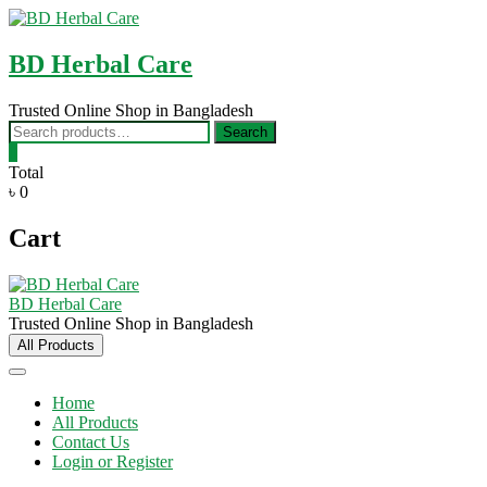
Skip
to
content
BD Herbal Care
Trusted Online Shop in Bangladesh
Search
Search
for:
0
Total
৳ 0
Cart
BD Herbal Care
Trusted Online Shop in Bangladesh
All Products
Home
All Products
Contact Us
Login or Register