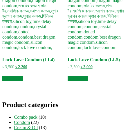
Lock Love Condom (LL4)
Lock Love Condom (LL5)
Original
Current
Original
Current
৳
3,500
৳
2,200
৳
3,500
৳
2,000
price
price
price
price
was:
is:
was:
is:
Add to cart
Add to cart
৳ 3,500.
৳ 2,200.
৳ 3,500.
৳ 2,000.
Product categories
Combo pack
(10)
Condom
(22)
Cream & Oil
(13)