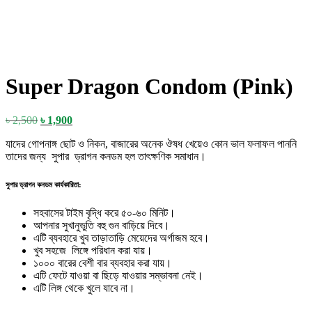
Super Dragon Condom (Pink)
Original
Current
৳
2,500
৳
1,900
price
price
যাদের গোপনাঙ্গ ছোট ও নিকন, বাজারের অনেক ঔষধ খেয়েও কোন ভাল ফলাফল পাননি
was:
is:
তাদের জন্য সুপার ড্রাগন কনডম হল তাৎক্ষণিক সমাধান।
৳ 2,500.
৳ 1,900.
সুপার ড্রাগন কনডম কার্যকারিতা:
সহবাসের টাইম বৃদ্ধি করে ৫০-৬০ মিনিট।
আপনার সুখানুভুতি বহু গুন বাড়িয়ে দিবে।
এটি ব্যবহারে খুব তাড়াতাড়ি মেয়েদের অর্গাজম হবে।
খুব সহজে লিঙ্গে পরিধান করা যায়।
১০০০ বারের বেশী বার ব্যবহার করা যায়।
এটি ফেটে যাওয়া বা ছিড়ে যাওয়ার সম্ভাবনা নেই।
এটি লিঙ্গ থেকে খুলে যাবে না।