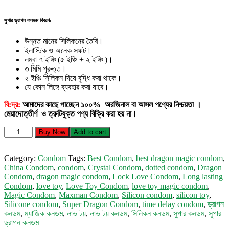
সুপার ড্রাগন কনডম বিবরণ:
উন্নত মানের সিলিকনের তৈরি।
ইলাস্টিক ও অনেক সফট।
লম্বা ৭ ইঞ্চি (৫ ইঞ্চি + ২ ইঞ্চি )।
৩ মিমি পুরুত্ত।
২ ইঞ্চি সিলিকন দিয়ে বৃদ্ধি করা থাকে।
যে কোন লিঙ্গে ব্যবহার করা যাবে।
বি:দ্র:
আমাদের কাছে পাচ্ছেন ১০০% অরজিনাল বা আসল পণ্যের নিশ্চয়তা ।
মেয়াদোত্তীর্ণ ও ত্রুটিযুক্ত পণ্য বিক্রি করা হয় না।
Super
Buy Now
Add to cart
Dragon
Condom
(Pink)
Category:
Condom
Tags:
Best Condom
,
best dragon magic condom
,
quantity
China Condom
,
condom
,
Crystal Condom
,
dotted condom
,
Dragon
Condom
,
dragon magic condom
,
Lock Love Condom
,
Long lasting
Condom
,
love toy
,
Love Toy Condom
,
love toy magic condom
,
Magic Condom
,
Maxman Condom
,
Silicon condom
,
silicon toy
,
Silicone condom
,
Super Dragon Condom
,
time delay condom
,
ড্রাগন
কনডম
,
ম্যাজিক কনডম
,
লাভ টয়
,
লাভ টয় কনডম
,
সিলিকন কনডম
,
সুপার কনডম
,
সুপার
ড্রাগন কনডম