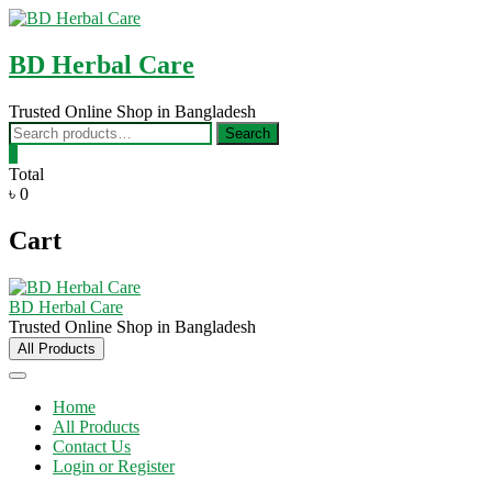
Skip
to
content
BD Herbal Care
Trusted Online Shop in Bangladesh
Search
Search
for:
0
Total
৳ 0
Cart
BD Herbal Care
Trusted Online Shop in Bangladesh
All Products
Home
All Products
Contact Us
Login or Register