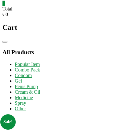
0
Total
৳ 0
Cart
Catalog
Menu
All Products
Popular Item
Combo Pack
Condom
Gel
Penis Pump
Cream & Oil
Medicine
Spray
Other
Sale!