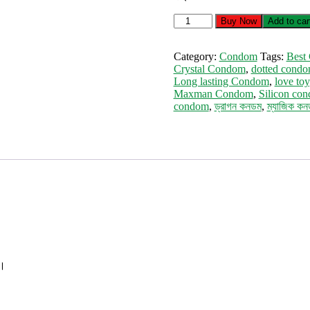
Magic
Buy Now
Add to car
Condom
(C1)
quantity
Category:
Condom
Tags:
Best
Crystal Condom
,
dotted cond
Long lasting Condom
,
love toy
Maxman Condom
,
Silicon co
condom
,
ড্রাগন কনডম
,
ম্যাজিক ক
 ।