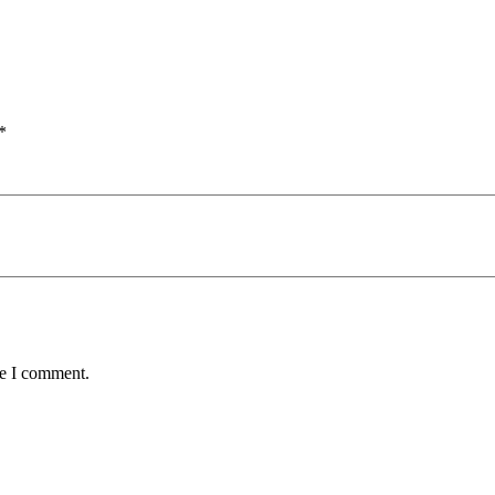
*
me I comment.