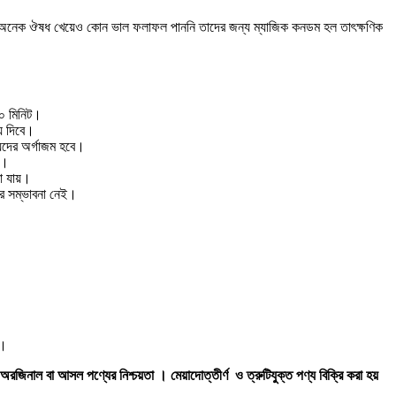
র অনেক ঔষধ খেয়েও কোন ভাল ফলাফল পাননি তাদের জন্য ম্যাজিক কনডম হল তাৎক্ষণিক
৫০ মিনিট।
়ে দিবে।
য়েদের অর্গাজম হবে।
়।
রা যায়।
়ার সম্ভাবনা নেই।
ে।
রজিনাল বা আসল পণ্যের নিশ্চয়তা ।
মেয়াদোত্তীর্ণ ও ত্রুটিযুক্ত পণ্য বিক্রি করা হয়