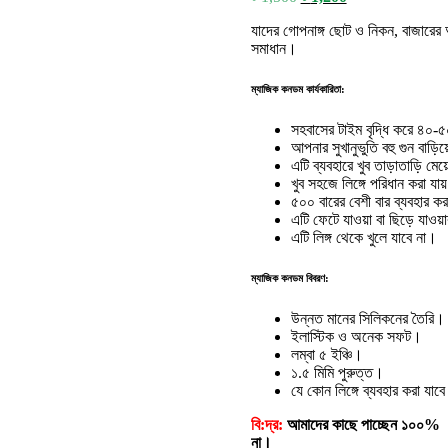
price
price
যাদের গোপনাঙ্গ ছোট ও নিকন, বাজারে
was:
is:
সমাধান।
৳ 1,500.
৳ 1,200.
ম্যাজিক কনডম কার্যকারিতা:
সহবাসের টাইম বৃদ্ধি করে ৪০-
আপনার সুখানুভুতি বহু গুন বাড়িয
এটি ব্যবহারে খুব তাড়াতাড়ি মে
খুব সহজে লিঙ্গে পরিধান করা যায
৫০০ বারের বেশী বার ব্যবহার ক
এটি ফেটে যাওয়া বা ছিড়ে যাওয
এটি লিঙ্গ থেকে খুলে যাবে না।
ম্যাজিক কনডম বিবরণ:
উন্নত মানের সিলিকনের তৈরি।
ইলাস্টিক ও অনেক সফট।
লম্বা ৫ ইঞ্চি।
১.৫ মিমি পুরুত্ত।
যে কোন লিঙ্গে ব্যবহার করা যাব
বি:দ্র:
আমাদের কাছে পাচ্ছেন ১০০% অ
না।