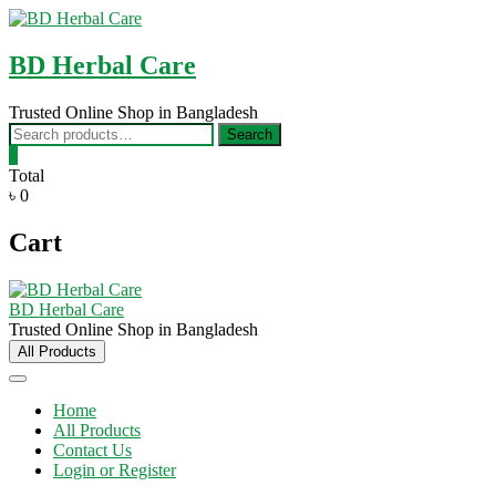
Skip
to
content
BD Herbal Care
Trusted Online Shop in Bangladesh
Search
Search
for:
0
Total
৳ 0
Cart
BD Herbal Care
Trusted Online Shop in Bangladesh
All Products
Home
All Products
Contact Us
Login or Register