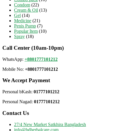
Condom
(22)
Cream & Oil
(13)
Gel
(14)
Medicine
(21)
Penis Pump
(7)
Popular Item
(10)
Spray
(18)
Call Center (10am-10pm)
WhatsApp:
+8801777101212
Mobile No:
+8801777101212
We Accept Payment
Personal bKash:
01777101212
Personal Nagad:
01777101212
Contact Us
27/4 New Market Satkhira Bangladesh
info@bdherbalcare.com