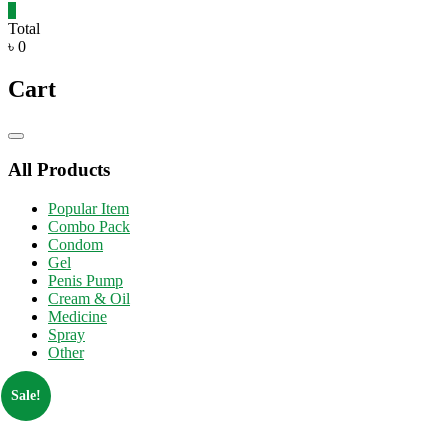
0
Total
৳ 0
Cart
Catalog
Menu
All Products
Popular Item
Combo Pack
Condom
Gel
Penis Pump
Cream & Oil
Medicine
Spray
Other
Sale!