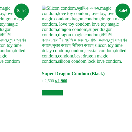
Sale!
Sale!
Super Dragon Condom (Black)
Original
Current
৳
2,500
৳
1,900
price
price
was:
is:
Add to cart
৳ 2,500.
৳ 1,900.