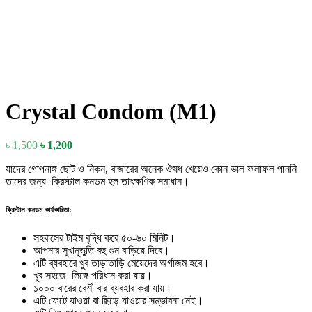
Crystal Condom (M1)
Original
Current
৳
1,500
৳
1,200
price
price
যাদের গোপনাঙ্গ ছোট ও নিকন, বাজারের অনেক ঔষধ খেয়েও কোন ভাল ফলাফল পাননি
was:
is:
তাদের জন্য ক্রিস্টাল কনডম হল তাৎক্ষণিক সমাধান।
৳ 1,500.
৳ 1,200.
ক্রিস্টাল কনডম কার্যকারিতা:
সহবাসের টাইম বৃদ্ধি করে ৫০-৬০ মিনিট।
আপনার সুখানুভুতি বহু গুন বাড়িয়ে দিবে।
এটি ব্যবহারে খুব তাড়াতাড়ি মেয়েদের অর্গাজম হবে।
খুব সহজে লিঙ্গে পরিধান করা যায়।
১০০০ বারের বেশী বার ব্যবহার করা যায়।
এটি ফেটে যাওয়া বা ছিড়ে যাওয়ার সম্ভাবনা নেই।