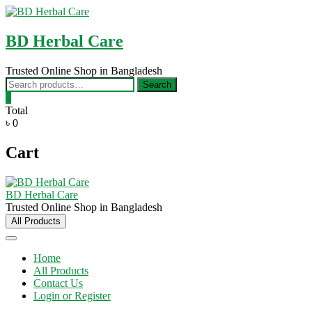
Skip
to
content
BD Herbal Care
Trusted Online Shop in Bangladesh
Search
Search
for:
0
Total
৳ 0
Cart
BD Herbal Care
Trusted Online Shop in Bangladesh
All Products
Home
All Products
Contact Us
Login or Register