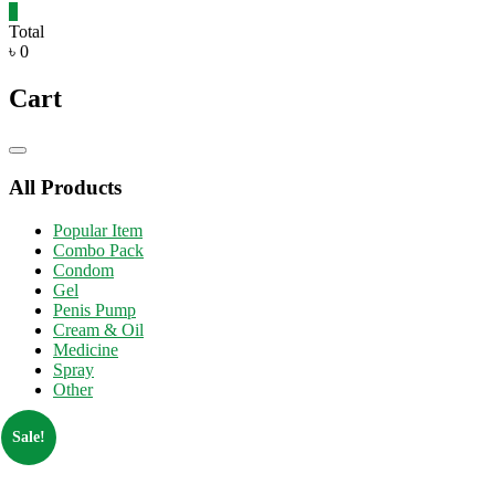
0
Total
৳ 0
Cart
Catalog
Menu
All Products
Popular Item
Combo Pack
Condom
Gel
Penis Pump
Cream & Oil
Medicine
Spray
Other
Sale!