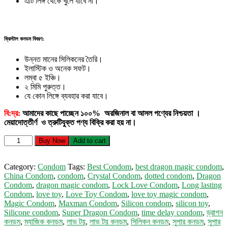
এটি লিঙ্গ থেকে খুলে যাবে না।
ক্রিস্টাল কনডম বিবরণ:
উন্নত মানের সিলিকনের তৈরি।
ইলাস্টিক ও অনেক সফট।
লম্বা ৫ ইঞ্চি।
২ মিমি পুরুত্ত।
যে কোন লিঙ্গে ব্যবহার করা যাবে।
বি:দ্র:
আমাদের কাছে পাচ্ছেন ১০০% অরজিনাল বা আসল পণ্যের নিশ্চয়তা ।
মেয়াদোত্তীর্ণ ও ত্রুটিযুক্ত পণ্য বিক্রি করা হয় না।
Crystal
Buy Now
Add to cart
Condom
(M1)
quantity
Category:
Condom
Tags:
Best Condom
,
best dragon magic condom
,
China Condom
,
condom
,
Crystal Condom
,
dotted condom
,
Dragon
Condom
,
dragon magic condom
,
Lock Love Condom
,
Long lasting
Condom
,
love toy
,
Love Toy Condom
,
love toy magic condom
,
Magic Condom
,
Maxman Condom
,
Silicon condom
,
silicon toy
,
Silicone condom
,
Super Dragon Condom
,
time delay condom
,
ড্রাগন
কনডম
,
ম্যাজিক কনডম
,
লাভ টয়
,
লাভ টয় কনডম
,
সিলিকন কনডম
,
সুপার কনডম
,
সুপার