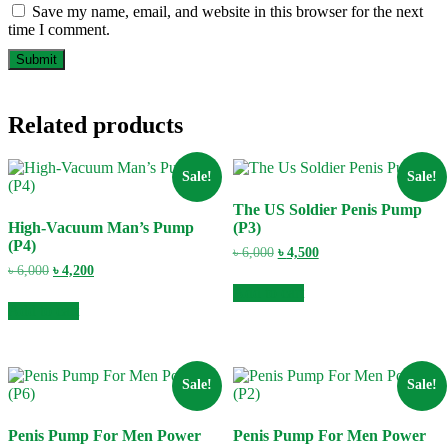
Save my name, email, and website in this browser for the next
time I comment.
Related products
Sale!
Sale!
The US Soldier Penis Pump
High-Vacuum Man’s Pump
(P3)
(P4)
Original
Current
৳
6,000
৳
4,500
price
price
Original
Current
৳
6,000
৳
4,200
was:
is:
price
price
Add to cart
৳ 6,000.
৳ 4,500.
was:
is:
Add to cart
৳ 6,000.
৳ 4,200.
Sale!
Sale!
Penis Pump For Men Power
Penis Pump For Men Power