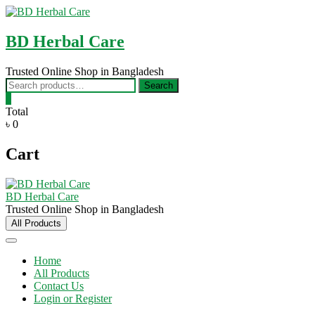
Skip
to
content
BD Herbal Care
Trusted Online Shop in Bangladesh
Search
Search
for:
0
Total
৳ 0
Cart
BD Herbal Care
Trusted Online Shop in Bangladesh
All Products
Home
All Products
Contact Us
Login or Register