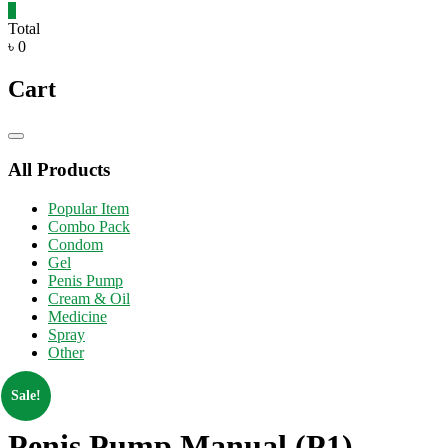
0
Total
৳ 0
Cart
Catalog
Menu
All Products
Popular Item
Combo Pack
Condom
Gel
Penis Pump
Cream & Oil
Medicine
Spray
Other
Sale!
Penis Pump Manual (P1)