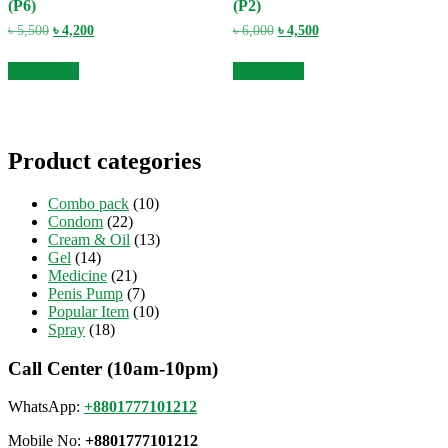
(P6)
(P2)
Original
Current
Original
Current
৳
5,500
৳
4,200
৳
6,000
৳
4,500
price
price
price
price
was:
is:
was:
is:
Add to cart
Add to cart
৳ 5,500.
৳ 4,200.
৳ 6,000.
৳ 4,500.
Product categories
Combo pack
(10)
Condom
(22)
Cream & Oil
(13)
Gel
(14)
Medicine
(21)
Penis Pump
(7)
Popular Item
(10)
Spray
(18)
Call Center (10am-10pm)
WhatsApp:
+8801777101212
Mobile No:
+8801777101212