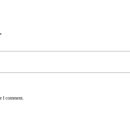
*
me I comment.