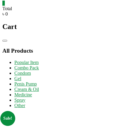
0
Total
৳ 0
Cart
Catalog
Menu
All Products
Popular Item
Combo Pack
Condom
Gel
Penis Pump
Cream & Oil
Medicine
Spray
Other
Sale!