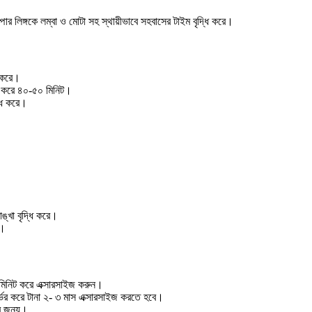
র লিঙ্গকে লম্বা ও মোটা সহ স্থায়ীভাবে সহবাসের টাইম বৃদ্ধি করে।
া করে।
ধি করে ৪০-৫০ মিনিট।
্ধি করে।
।
াঙ্খা বৃদ্ধি করে।
ই।
মিনিট করে এক্সারসাইজ করুন।
্ভর করে টানা ২- ৩ মাস এক্সারসাইজ করতে হবে।
ের জন্য।