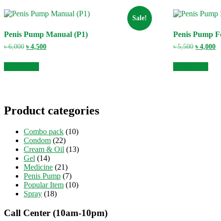
Sale!
Penis Pump Manual (P1)
Penis Pump F
Original
Current
Original
C
৳
6,000
৳
4,500
৳
5,500
৳
4,000
price
price
price
pr
was:
is:
was:
is
Add to cart
Add to cart
৳ 6,000.
৳ 4,500.
৳ 5,500.
৳ 
Product categories
Combo pack
(10)
Condom
(22)
Cream & Oil
(13)
Gel
(14)
Medicine
(21)
Penis Pump
(7)
Popular Item
(10)
Spray
(18)
Call Center (10am-10pm)