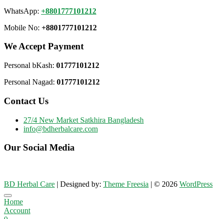
WhatsApp:
+8801777101212
Mobile No:
+8801777101212
We Accept Payment
Personal bKash:
01777101212
Personal Nagad:
01777101212
Contact Us
27/4 New Market Satkhira Bangladesh
info@bdherbalcare.com
Our Social Media
BD Herbal Care
| Designed by:
Theme Freesia
| © 2026
WordPress
Go
Home
to
Account
top