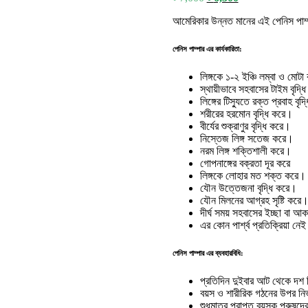
price
price
আমেরিকার উন্নত মানের এই পেনিস পাম্পা
was:
is:
৳ 7,000.
৳ 6,500.
পেনিস পাম্পার এর কার্যকারিতা:
লিঙ্গকে ১-২ ইঞ্চি লম্বা ও মোট
স্থায়ীভাবে সহবাসের টাইম বৃদ্
লিঙ্গের টিস্যুতে রক্ত প্রবাহ বৃদ
শরীরের হরমোন বৃদ্ধি করে।
বীর্যের শুক্রাণুর বৃদ্ধি করে।
নিস্তেজ লিঙ্গ সতেজ করে।
নরম লিঙ্গ শক্তিশালী করে।
গোপনাঙ্গের বক্রতা দূর করে
লিঙ্গকে লোহার মত শক্ত করে।
যৌন উত্তেজনা বৃদ্ধি করে।
যৌন মিলনের আগ্রহ সৃষ্টি করে
দীর্ঘ সময় সহবাসের ইচ্ছা বা আক
এর কোন পার্শ্ব প্রতিক্রিয়া নে
পেনিস পাম্পার এর ব্যবহারবিধি:
প্রতিদিন দুইবার আট থেকে দশ 
বয়স ও শারীরিক গঠনের উপর নির
শুধুমাত্র প্রাপ্ত বয়স্ক পুরুষদ