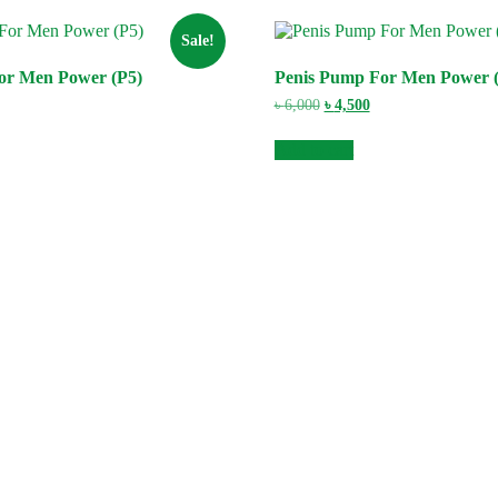
Sale!
or Men Power (P5)
Penis Pump For Men Power 
urrent
Original
Current
৳
6,000
৳
4,500
ice
price
price
:
was:
is:
Add to cart
4,000.
৳ 6,000.
৳ 4,500.