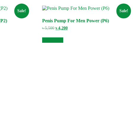
Sale!
Sale!
(P2)
Penis Pump For Men Power (P6)
Original
Current
৳
5,500
৳
4,200
price
price
was:
is:
Add to cart
৳ 5,500.
৳ 4,200.