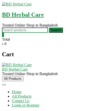
Skip
to
content
BD Herbal Care
Trusted Online Shop in Bangladesh
Search
Search
for:
0
Total
৳ 0
Cart
BD Herbal Care
Trusted Online Shop in Bangladesh
All Products
Home
All Products
Contact Us
Login or Register