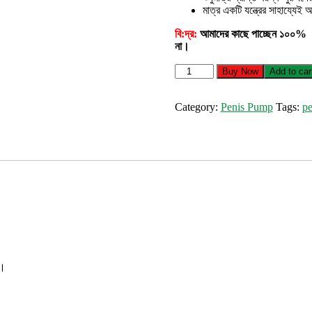
মাত্র একটি যন্ত্রের সাহায্যে
বি:দ্র:
আমাদের কাছে পাচ্ছেন ১০০% অ
না।
Electric
Buy Now
Add to car
Penis
Pump
(P7)
Category:
Penis Pump
Tags:
p
quantity
 ।