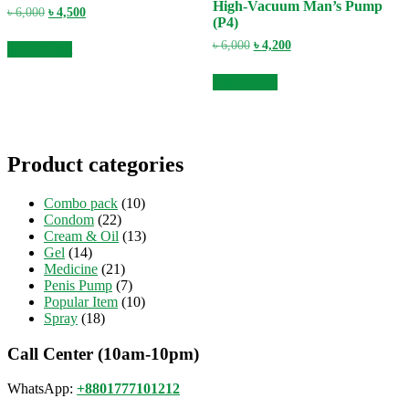
High-Vacuum Man’s Pump
Original
Current
৳
6,000
৳
4,500
(P4)
price
price
was:
is:
Original
Current
৳
6,000
৳
4,200
Add to cart
৳ 6,000.
৳ 4,500.
price
price
was:
is:
Add to cart
৳ 6,000.
৳ 4,200.
Product categories
Combo pack
(10)
Condom
(22)
Cream & Oil
(13)
Gel
(14)
Medicine
(21)
Penis Pump
(7)
Popular Item
(10)
Spray
(18)
Call Center (10am-10pm)
WhatsApp:
+8801777101212