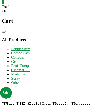
0
Total
৳ 0
Cart
Catalog
Menu
All Products
Popular Item
Combo Pack
Condom
Gel
Penis Pump
Cream & Oil
Medicine
Spray
Other
Sale!
The US Soldier Penis Pump