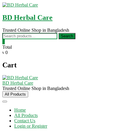
Skip
to
content
BD Herbal Care
Trusted Online Shop in Bangladesh
Search
Search
for:
0
Total
৳ 0
Cart
BD Herbal Care
Trusted Online Shop in Bangladesh
All Products
Home
All Products
Contact Us
Login or Register