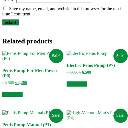
Save my name, email, and website in this browser for the next
time I comment.
Related products
Sale!
Sale!
Electric Penis Pump (P7)
Penis Pump For Men Power
Original
Current
৳
7,000
৳
6,500
(P6)
price
price
was:
is:
Original
Current
৳
5,500
৳
4,200
Add to cart
৳ 7,000.
৳ 6,500.
price
price
was:
is:
Add to cart
৳ 5,500.
৳ 4,200.
Sale!
Sale!
Penis Pump Manual (P1)