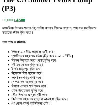
(P3)
Original
Current
৳
6,000
৳
4,500
price
price
আমেরিকার উন্নত মানের এই পেনিস পাম্পার লিঙ্গকে লম্বা ও মোটা সহ স্থায়ীভাবে
was:
is:
সহবাসের টাইম বৃদ্ধি করে।
৳ 6,000.
৳ 4,500.
পেনিস পাম্পার এর কার্যকারিতা:
লিঙ্গকে ১-২ ইঞ্চি লম্বা ও মোটা করে।
স্থায়ীভাবে সহবাসের টাইম বৃদ্ধি করে ৪০-৫০ মিনিট।
লিঙ্গের টিস্যুতে রক্ত প্রবাহ বৃদ্ধি করে।
শরীরের হরমোন বৃদ্ধি করে।
বীর্যের শুক্রাণুর বৃদ্ধি করে।
নিস্তেজ লিঙ্গ সতেজ করে।
নরম লিঙ্গ শক্তিশালী করে।
গোপনাঙ্গের বক্রতা দূর করে
লিঙ্গকে লোহার মত শক্ত করে।
যৌন উত্তেজনা বৃদ্ধি করে।
যৌন মিলনের আগ্রহ সৃষ্টি করে।
দীর্ঘ সময় সহবাসের ইচ্ছা বা আকাঙ্খা বৃদ্ধি করে।
এর কোন পার্শ্ব প্রতিক্রিয়া নেই।