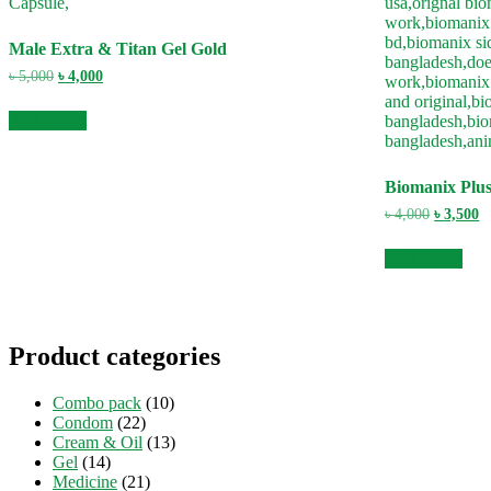
Male Extra & Titan Gel Gold
Original
Current
৳
5,000
৳
4,000
price
price
was:
is:
Add to cart
৳ 5,000.
৳ 4,000.
Biomanix Plus
Original
C
৳
4,000
৳
3,500
price
pr
was:
is
Add to cart
৳ 4,000.
৳ 
Product categories
Combo pack
(10)
Condom
(22)
Cream & Oil
(13)
Gel
(14)
Medicine
(21)