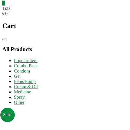
0
Total
৳ 0
Cart
Catalog
Menu
All Products
Popular Item
Combo Pack
Condom
Gel
Penis Pump
Cream & Oil
Medicine
Spray
Other
Sale!