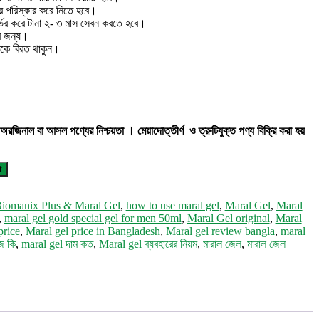
রে পরিস্কার করে নিতে হবে।
র্ভর করে টানা ২- ৩ মাস সেবন করতে হবে।
ের জন্য।
েকে বিরত থাকুন।
রজিনাল বা আসল পণ্যের নিশ্চয়তা ।
মেয়াদোত্তীর্ণ ও ত্রুটিযুক্ত পণ্য বিক্রি করা হয়
t
iomanix Plus & Maral Gel
,
how to use maral gel
,
Maral Gel
,
Maral
,
maral gel gold special gel for men 50ml
,
Maral Gel original
,
Maral
price
,
Maral gel price in Bangladesh
,
Maral gel review bangla
,
maral
জ কি
,
maral gel দাম কত
,
Maral gel ব্যবহারের নিয়ম
,
মারাল জেল
,
মারাল জেল