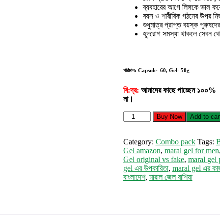
ব্যবহারের আগে লিঙ্গকে ভাল ক
বয়স ও শারীরিক গঠনের উপর নি
শুধুমাত্র প্রাপ্ত বয়স্ক পুরুষদ
হূদরোগ সমস্যা থাকলে সেবন থ
পরিমান: Capsule- 60, Gel- 50g
বি:দ্র:
আমাদের কাছে পাচ্ছেন ১০০% অ
না।
Biomanix
Buy Now
Add to car
Plus
&
Maral
Category:
Combo pack
Tags:
B
Gel
Gel amazon
,
maral gel for men
quantity
Gel original vs fake
,
maral gel 
gel এর উপকারিতা
,
maral gel এর কা
বাংলাদেশ
,
মারাল জেল রাশিয়া