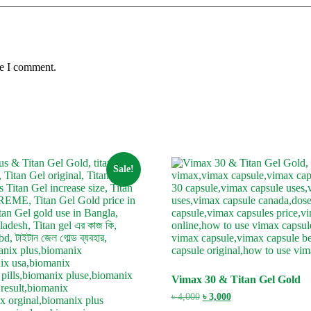
me I comment.
Sale!
Vimax 30 & Titan Gel Gold
Original
Current
৳
4,000
৳
3,000
price
price