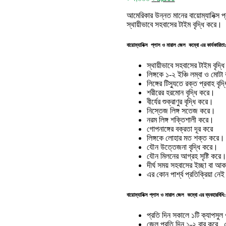
price
price
আমেরিকার উন্নত মানের বায়োম্যানিক্স 
was:
is:
স্থায়ীভাবে সহবাসের টাইম বৃদ্ধি করে।
৳ 4,000.
৳ 3,500.
বায়োম্যানিক্স প্লাস ও মারাল জেল কম্বো এর কার্যকারিতা
স্থায়ীভাবে সহবাসের টাইম বৃদ্
লিঙ্গকে ১-২ ইঞ্চি লম্বা ও মোট
লিঙ্গের টিস্যুতে রক্ত প্রবাহ বৃদ
শরীরের হরমোন বৃদ্ধি করে।
বীর্যের শুক্রাণুর বৃদ্ধি করে।
নিস্তেজ লিঙ্গ সতেজ করে।
নরম লিঙ্গ শক্তিশালী করে।
গোপনাঙ্গের বক্রতা দূর করে
লিঙ্গকে লোহার মত শক্ত করে।
যৌন উত্তেজনা বৃদ্ধি করে।
যৌন মিলনের আগ্রহ সৃষ্টি করে
দীর্ঘ সময় সহবাসের ইচ্ছা বা আক
এর কোন পার্শ্ব প্রতিক্রিয়া নে
বায়োম্যানিক্স প্লাস ও মারাল জেল কম্বো এর ব্যবহারবিধি:
প্রতি দিন সকালে ১টি ক্যাপসুল
জেল প্রতি দিন ১-২ বার করে ,