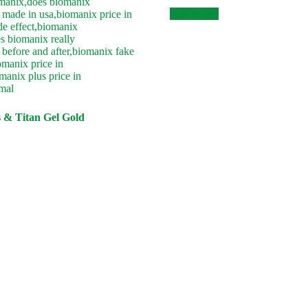
was:
is:
Add to cart
৳ 4,000.
৳ 3,000.
 & Titan Gel Gold
urrent
ice
:
3,500.