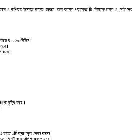
প্লাস ও রাশিয়ার উন্নত মানের মারাল জেল কম্বো প্যাকেজ টি লিঙ্গকে লম্বা ও মোটা সহ
:
ধি করে ৪০-৫০ মিনিট।
া করে।
্ধি করে।
।
াঙ্খা বৃদ্ধি করে।
ই।
 ও রাতে ১টি ক্যাপসুল সেবন করুন।
 ৫-৬ মিনিট ধরে মালিশ করতে হবে।