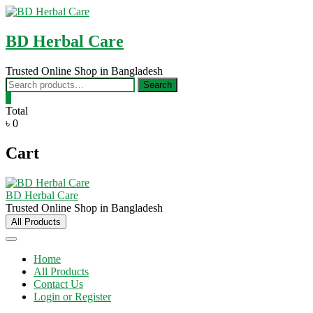
Skip
to
content
BD Herbal Care
Trusted Online Shop in Bangladesh
Search
Search
for:
0
Total
৳ 0
Cart
BD Herbal Care
Trusted Online Shop in Bangladesh
All Products
Home
All Products
Contact Us
Login or Register