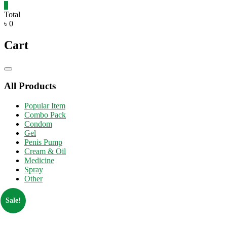
0
Total
৳ 0
Cart
Catalog
Menu
All Products
Popular Item
Combo Pack
Condom
Gel
Penis Pump
Cream & Oil
Medicine
Spray
Other
Sale!