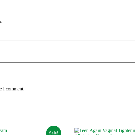
*
me I comment.
Sale!