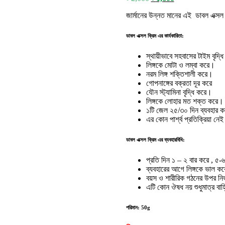
price
price
জার্মানের উন্নত মানের এই ডাবল এক্সল 
was:
is:
৳ 2,000.
৳ 1,600.
ডাবল এক্সল ক্রিম এর কার্যকারিতা:
স্থায়ীভাবে সহবাসের টাইম বৃদ্
লিঙ্গকে মোটা ও লম্বা করে।
নরম লিঙ্গ শক্তিশালী করে।
গোপনাঙ্গের বক্রতা দূর করে
যৌন স্ট্যামিনা বৃদ্ধি করে।
লিঙ্গকে লোহার মত শক্ত করে।
১টি জেল ২৫/৩০ দিন ব্যবহার ক
এর কোন পার্শ্ব প্রতিক্রিয়া নে
ডাবল এক্সল ক্রিম এর ব্যবহারবিধি:
প্রতি দিন ১ – ২ বার করে , ৫-
ব্যবহারের আগে লিঙ্গকে ভাল ক
বয়স ও শারীরিক গঠনের উপর নির
এটি কোন ঔষধ নয় শুধুমাত্র বাহ
পরিমান: 50g