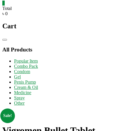
0
Total
৳ 0
Cart
Catalog
Menu
All Products
Popular Item
Combo Pack
Condom
Gel
Penis Pump
Cream & Oil
Medicine
Spray
Other
Sale!
Vigromen Bullet Tablet