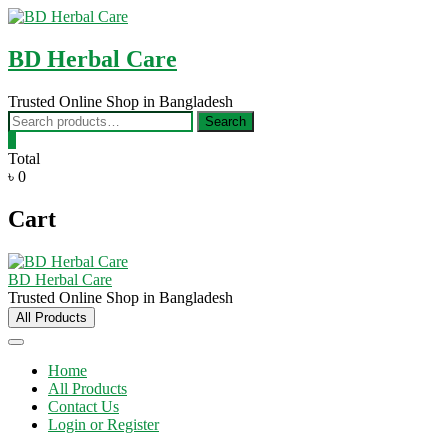
Skip
to
content
BD Herbal Care
Trusted Online Shop in Bangladesh
Search
Search
for:
0
Total
৳ 0
Cart
BD Herbal Care
Trusted Online Shop in Bangladesh
All Products
Home
All Products
Contact Us
Login or Register