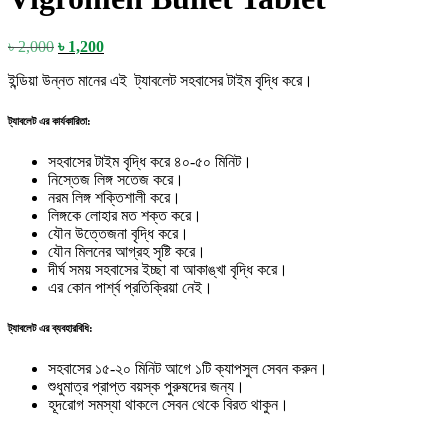
Original
Current
৳
2,000
৳
1,200
price
price
ইন্ডিয়া উন্নত মানের এই ট্যাবলেট সহবাসের টাইম বৃদ্ধি করে।
was:
is:
৳ 2,000.
৳ 1,200.
ট্যাবলেট এর কার্যকারিতা:
সহবাসের টাইম বৃদ্ধি করে ৪০-৫০ মিনিট।
নিস্তেজ লিঙ্গ সতেজ করে।
নরম লিঙ্গ শক্তিশালী করে।
লিঙ্গকে লোহার মত শক্ত করে।
যৌন উত্তেজনা বৃদ্ধি করে।
যৌন মিলনের আগ্রহ সৃষ্টি করে।
দীর্ঘ সময় সহবাসের ইচ্ছা বা আকাঙ্খা বৃদ্ধি করে।
এর কোন পার্শ্ব প্রতিক্রিয়া নেই।
ট্যাবলেট এর ব্যবহারবিধি:
সহবাসের ১৫-২০ মিনিট আগে ১টি ক্যাপসুল সেবন করুন।
শুধুমাত্র প্রাপ্ত বয়স্ক পুরুষদের জন্য।
হূদরোগ সমস্যা থাকলে সেবন থেকে বিরত থাকুন।