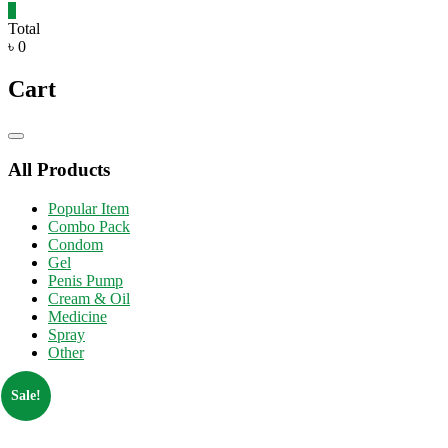
0
Total
৳ 0
Cart
Catalog
Menu
All Products
Popular Item
Combo Pack
Condom
Gel
Penis Pump
Cream & Oil
Medicine
Spray
Other
Sale!