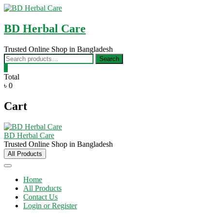
Skip
to
content
BD Herbal Care
Trusted Online Shop in Bangladesh
Search
Search
for:
0
Total
৳ 0
Cart
BD Herbal Care
Trusted Online Shop in Bangladesh
All Products
Home
All Products
Contact Us
Login or Register