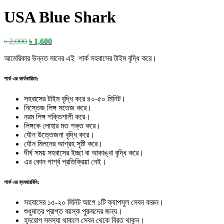
USA Blue Shark
Original
Current
৳
2,000
৳
1,600
price
price
আমেরিকার উন্নত মানের এই শার্ক সহবাসের টাইম বৃদ্ধি করে।
was:
is:
৳ 2,000.
৳ 1,600.
শার্ক এর কার্যকারিতা:
সহবাসের টাইম বৃদ্ধি করে ৪০-৫০ মিনিট।
নিস্তেজ লিঙ্গ সতেজ করে।
নরম লিঙ্গ শক্তিশালী করে।
লিঙ্গকে লোহার মত শক্ত করে।
যৌন উত্তেজনা বৃদ্ধি করে।
যৌন মিলনের আগ্রহ সৃষ্টি করে।
দীর্ঘ সময় সহবাসের ইচ্ছা বা আকাঙ্খা বৃদ্ধি করে।
এর কোন পার্শ্ব প্রতিক্রিয়া নেই।
শার্ক এর ব্যবহারবিধি:
সহবাসের ১৫-২০ মিনিট আগে ১টি ক্যাপসুল সেবন করুন।
শুধুমাত্র প্রাপ্ত বয়স্ক পুরুষদের জন্য।
হূদরোগ সমস্যা থাকলে সেবন থেকে বিরত থাকুন।