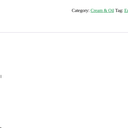
Cream
quantity
Category:
Cream & Oil
Tag:
E
 ।