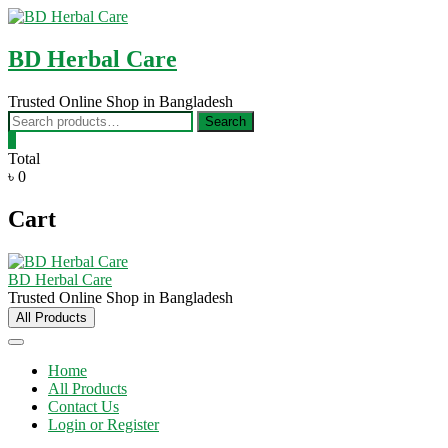
Skip
to
content
BD Herbal Care
Trusted Online Shop in Bangladesh
Search
Search
for:
0
Total
৳ 0
Cart
BD Herbal Care
Trusted Online Shop in Bangladesh
All Products
Home
All Products
Contact Us
Login or Register