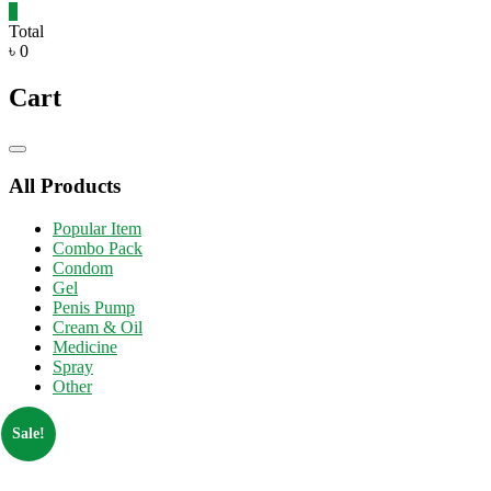
0
Total
৳ 0
Cart
Catalog
Menu
All Products
Popular Item
Combo Pack
Condom
Gel
Penis Pump
Cream & Oil
Medicine
Spray
Other
Sale!