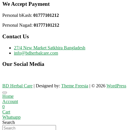
We Accept Payment
Personal bKash:
01777101212
Personal Nagad:
01777101212
Contact Us
27/4 New Market Satkhira Bangladesh
info@bdherbalcare.com
Our Social Media
BD Herbal Care
| Designed by:
Theme Freesia
| © 2026
WordPress
Go
Home
to
Account
top
0
Cart
Whatsapp
Search