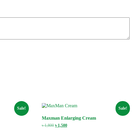
Sale!
Sale!
Maxman Enlarging Cream
Original
Current
৳
1,800
৳
1,500
price
price