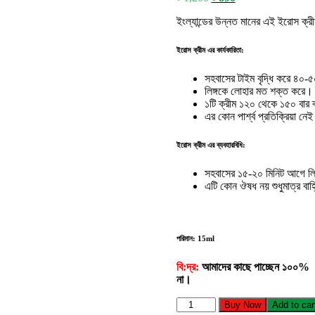
price
price
ইংল্যান্ডের উন্নত মানের এই ইরোস ক্রী
was:
is:
৳ 1,200.
৳ 890.
ইরোস ক্রীম এর কার্যকারিতা:
সহবাসের টাইম বৃদ্ধি করে ৪০-
লিঙ্গকে লোহার মত শক্ত করে।
১টি ক্রীম ১২০ থেকে ১৫০ বার 
এর কোন পার্শ্ব প্রতিক্রিয়া নে
ইরোস ক্রীম এর ব্যবহারবিধি:
সহবাসের ১৫-২০ মিনিট আগে লিঙ্
এটি কোন ঔষধ নয় শুধুমাত্র বাহ
পরিমান: 15ml
বি:দ্র:
আমাদের কাছে পাচ্ছেন ১০০% অ
না।
Eros
Buy Now
Add to car