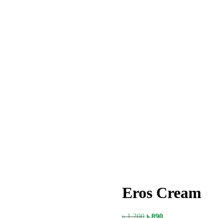
Eros Cream
Original
Current
৳
1,200
৳
890