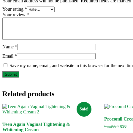
Your email address will not be published.
Required fields are marked
Your rating
*
Your review
*
Name
*
Email
*
Save my name, email, and website in this browser for the next ti
Related products
Sale!
Procomil Cre
Teen Again Vaginal Tightening &
Original
Cur
৳
1,200
৳
890
Whitening Cream
price
pric