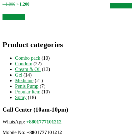
was:
is:
Original
Current
৳
1,800
৳
1,200
Add to cart
৳ 1,200.
৳ 89
price
price
was:
is:
Add to cart
৳ 1,800.
৳ 1,200.
Product categories
Combo pack
(10)
Condom
(22)
Cream & Oil
(13)
Gel
(14)
Medicine
(21)
Penis Pump
(7)
Popular Item
(10)
Spray
(18)
Call Center (10am-10pm)
WhatsApp:
+8801777101212
Mobile No:
+8801777101212