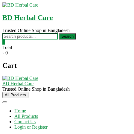
Skip
to
content
BD Herbal Care
Trusted Online Shop in Bangladesh
Search
Search
for:
0
Total
৳ 0
Cart
BD Herbal Care
Trusted Online Shop in Bangladesh
All Products
Home
All Products
Contact Us
Login or Register