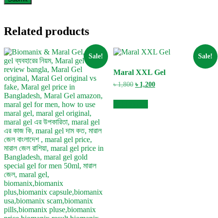
Related products
Sale!
Sale!
Maral XXL Gel
Original
Current
৳
1,800
৳
1,200
price
price
was:
is:
Add to cart
৳ 1,800.
৳ 1,200.