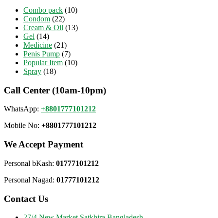
Combo pack
(10)
Condom
(22)
Cream & Oil
(13)
Gel
(14)
Medicine
(21)
Penis Pump
(7)
Popular Item
(10)
Spray
(18)
Call Center (10am-10pm)
WhatsApp:
+8801777101212
Mobile No:
+8801777101212
We Accept Payment
Personal bKash:
01777101212
Personal Nagad:
01777101212
Contact Us
27/4 New Market Satkhira Bangladesh