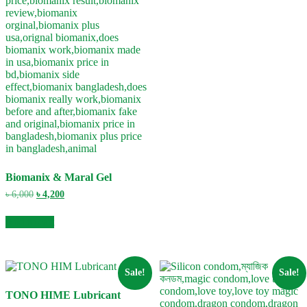
Biomanix & Maral Gel
Original
Current
৳
6,000
৳
4,200
price
price
was:
is:
Add to cart
৳ 6,000.
৳ 4,200.
Sale!
Sale!
TONO HIME Lubricant