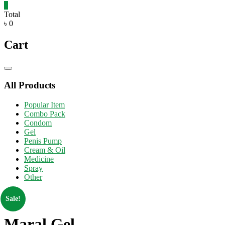
0
Total
৳ 0
Cart
Catalog
Menu
All Products
Popular Item
Combo Pack
Condom
Gel
Penis Pump
Cream & Oil
Medicine
Spray
Other
Sale!
Maral Gel