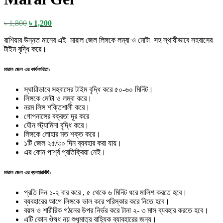
Original
Current
৳
1,800
৳
1,200
price
price
রাশিয়ার উন্নত মানের এই মারাল জেল লিঙ্গকে লম্বা ও মোটা সহ স্থায়ীভাবে সহবাসের
was:
is:
টাইম বৃদ্ধি করে।
৳ 1,800.
৳ 1,200.
মারাল জেল এর কার্যকারিতা:
স্থায়ীভাবে সহবাসের টাইম বৃদ্ধি করে ৫০-৬০ মিনিট।
লিঙ্গকে মোটা ও লম্বা করে।
নরম লিঙ্গ শক্তিশালী করে।
গোপনাঙ্গের বক্রতা দূর করে
যৌন স্ট্যামিনা বৃদ্ধি করে।
লিঙ্গকে লোহার মত শক্ত করে।
১টি জেল ২৫/৩০ দিন ব্যবহার করা যায়।
এর কোন পার্শ্ব প্রতিক্রিয়া নেই।
মারাল জেল এর ব্যবহারবিধি:
প্রতি দিন ১-২ বার করে , ৫ থেকে ৬ মিনিট ধরে মালিশ করতে হবে।
ব্যবহারের আগে লিঙ্গকে ভাল করে পরিস্কার করে নিতে হবে।
বয়স ও শারীরিক গঠনের উপর নির্ভর করে টানা ২- ৩ মাস ব্যবহার করতে হবে।
এটি কোন ঔষধ নয় শুধুমাত্র বাহ্যিক ব্যাবহারের জন্য।