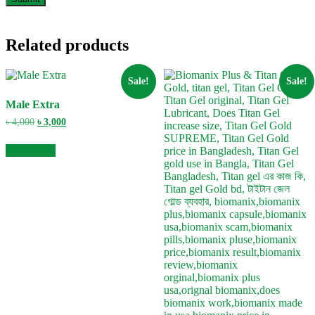
Related products
Sale!
Sale!
Male Extra
Original
Current
৳
4,000
৳
3,000
price
price
was:
is:
Add to cart
৳ 4,000.
৳ 3,000.