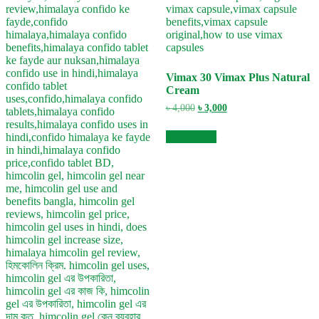
Vimax 30 Vimax Plus Natural
Cream
Original
Current
৳
4,000
৳
3,000
price
price
was:
is:
Add to cart
৳ 4,000.
৳ 3,000.