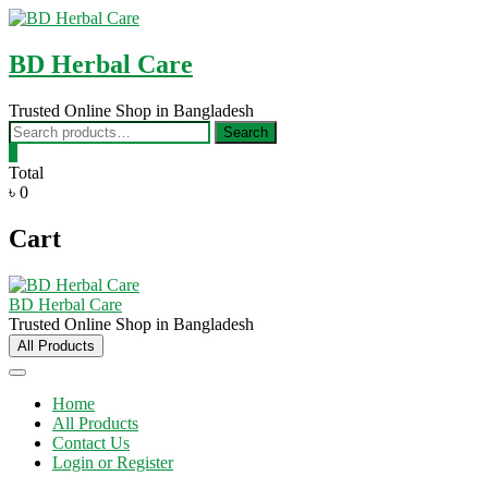
Skip
to
content
BD Herbal Care
Trusted Online Shop in Bangladesh
Search
Search
for:
0
Total
৳ 0
Cart
BD Herbal Care
Trusted Online Shop in Bangladesh
All Products
Home
All Products
Contact Us
Login or Register