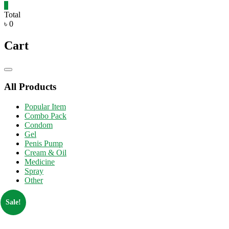
0
Total
৳ 0
Cart
Catalog
Menu
All Products
Popular Item
Combo Pack
Condom
Gel
Penis Pump
Cream & Oil
Medicine
Spray
Other
Sale!