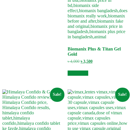
Biomanix Plus & Titan Gel
Gold
Original
Current
৳
4,000
৳
3,500
price
price
was:
is:
Add to cart
৳ 4,000.
৳ 3,500.
Sale!
Sale!