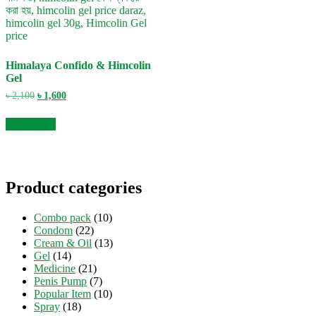
Himalaya Confido & Himcolin
Gel
Original
Current
৳
2,100
৳
1,600
price
price
was:
is:
Add to cart
৳ 2,100.
৳ 1,600.
Product categories
Combo pack
(10)
Condom
(22)
Cream & Oil
(13)
Gel
(14)
Medicine
(21)
Penis Pump
(7)
Popular Item
(10)
Spray
(18)