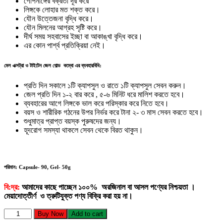
গোপনাঙ্গের বক্রতা দূর করে
লিঙ্গকে লোহার মত শক্ত করে।
যৌন উত্তেজনা বৃদ্ধি করে।
যৌন মিলনের আগ্রহ সৃষ্টি করে।
দীর্ঘ সময় সহবাসের ইচ্ছা বা আকাঙ্খা বৃদ্ধি করে।
এর কোন পার্শ্ব প্রতিক্রিয়া নেই।
মেল এক্সট্রা ও টাইটেন জেল গোল্ড কম্বো এর ব্যবহারবিধি:
প্রতি দিন সকালে ১টি ক্যাপসুল ও রাতে ১টি ক্যাপসুল সেবন করুন।
জেল প্রতি দিন ১-২ বার করে , ৫-৬ মিনিট ধরে মালিশ করতে হবে।
ব্যবহারের আগে লিঙ্গকে ভাল করে পরিস্কার করে নিতে হবে।
বয়স ও শারীরিক গঠনের উপর নির্ভর করে টানা ২- ৩ মাস সেবন করতে হবে।
শুধুমাত্র প্রাপ্ত বয়স্ক পুরুষদের জন্য।
হূদরোগ সমস্যা থাকলে সেবন থেকে বিরত থাকুন।
পরিমান: Capsule- 90, Gel- 50g
বি:দ্র:
আমাদের কাছে পাচ্ছেন ১০০% অরজিনাল বা আসল পণ্যের নিশ্চয়তা ।
মেয়াদোত্তীর্ণ ও ত্রুটিযুক্ত পণ্য বিক্রি করা হয় না।
Male
Buy Now
Add to cart
Extra